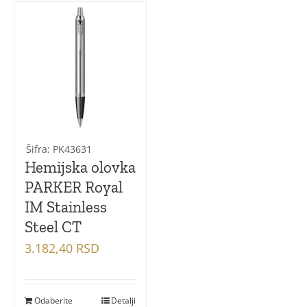
Jotter XL
Jotter Original
Jotter
Vector Royal
Šifra: PK43631
Vector Royal XL
Hemijska olovka
PARKER Royal
IM Stainless
Steel CT
3.182,40
RSD
Odaberite
Detalji