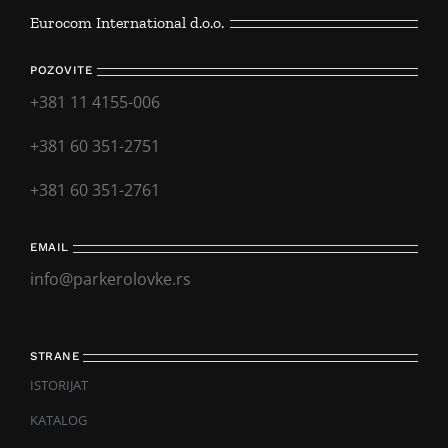
Eurocom International d.o.o.
POZOVITE
+381 11 4155-006
+381 60 351-2751
+381 60 351-2761
EMAIL
info@parkerolovke.rs
STRANE
ISTORIJAT
KATALOG