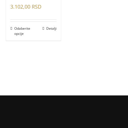
3.102,00
RSD
Odaberite
Detalji
opcije