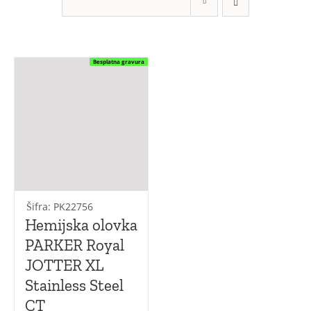
Jotter XL
Jotter Original
Besplatna gravura
Jotter
Vector Royal
Vector Royal XL
Šifra: PK22756
Hemijska olovka
PARKER Royal
JOTTER XL
Stainless Steel
CT