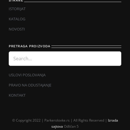
STRANE
ISTORIJAT
KATALOG
NOVOSTI
PRETRAGA PROIZVODA
USLOVI POSLOVANJA
PRAVO NA ODUSTAJANJE
KONTAKT
© Copyright 2022 | Parkerolovke.rs | All Rights Reserved |
Izrada
sajtova
Odličan 5