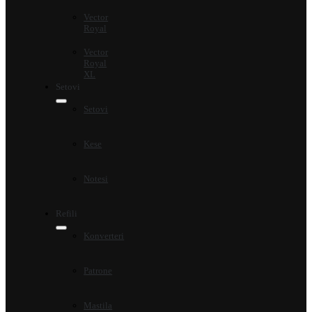
Vector
Royal
Vector
Royal
XL
Setovi
Setovi
Kese
Notesi
Refili
Konverteri
Patrone
Mastila