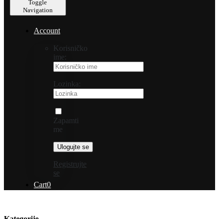
Toggle
Navigation
Account
Korisničko
ime:
Lozinka:
Zapamti
me
Registrujte
se
Cart
0
Kategorije