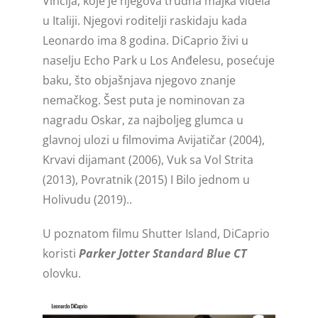
Vinčija, koje je njegova trudna majka videla
u Italiji. Njegovi roditelji raskidaju kada
Jotter XL
Leonardo ima 8 godina. DiCaprio živi u
Jotter Original
naselju Echo Park u Los Anđelesu, posećuje
baku, što objašnjava njegovo znanje
Jotter
nemačkog. Šest puta je nominovan za
nagradu Oskar, za najboljeg glumca u
Vector Royal
glavnoj ulozi u filmovima Avijatičar (2004),
Krvavi dijamant (2006), Vuk sa Vol Strita
Vector Royal XL
(2013), Povratnik (2015) I Bilo jednom u
Holivudu (2019)..
U poznatom filmu Shutter Island, DiCaprio
koristi
Parker Jotter Standard Blue CT
olovku.