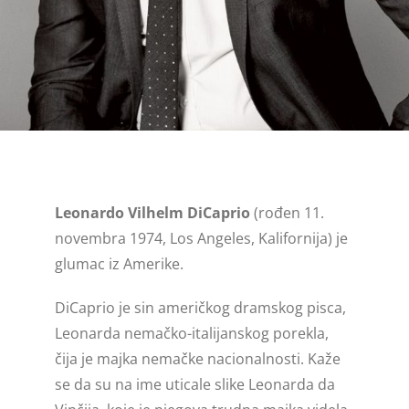
Gel olovke
Premier
Notesi
Patrone
Blog
5. generacija
Sonnet Royal
Mastila
Ingenuity Royal
Refili za Ingenuity olovke
Ingenuity
Refili za hemijske olovke
Urban Royal
Refili za rolere
Leonardo Vilhelm DiCaprio
(rođen 11.
novembra 1974, Los Angeles, Kalifornija) je
Urban
glumac iz Amerike.
Im Royal
DiCaprio je sin američkog dramskog pisca,
Leonarda nemačko-italijanskog porekla,
Im
čija je majka nemačke nacionalnosti. Kaže
se da su na ime uticale slike Leonarda da
Jotter Royal