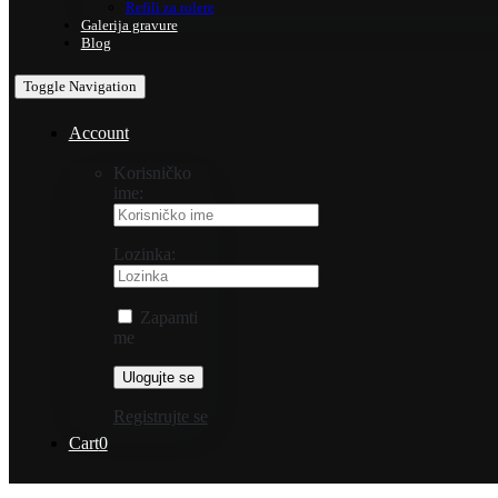
Refili za rolere
Galerija gravure
Blog
Toggle Navigation
Account
Korisničko
ime:
Lozinka:
Zapamti
me
Registrujte se
Cart
0