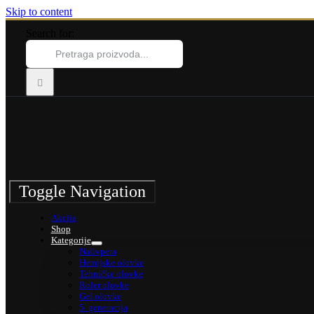
Skip to content
Search for:
Toggle Navigation
Akcija
Shop
Kategorije
Nalivpera
Hemijske olovke
Tehničke olovke
Roler olovke
Gel olovke
5. generacija