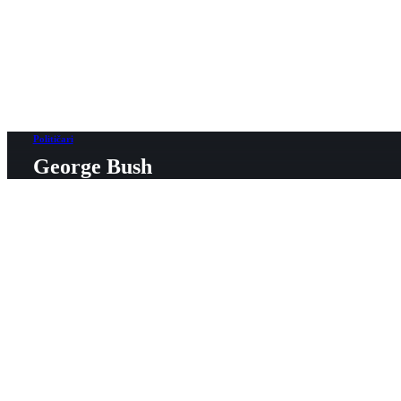
Političari
George Bush