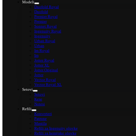
Modeli
Duofold Royal
Duofold
Premier Royal
Premier
Sonnet Royal
Ingenuity Royal
Ingenuity
Urban Royal
Urban
Im Royal
Im
Jotter Royal
Jotter XL
Jotter Original
Jotter
Vector Royal
Vector Royal XL
Setovi
Setovi
Kese
Notesi
Refili
Konverteri
Patrone
Mastila
Refili za Ingenuity olovke
Refili za hemijske olovke