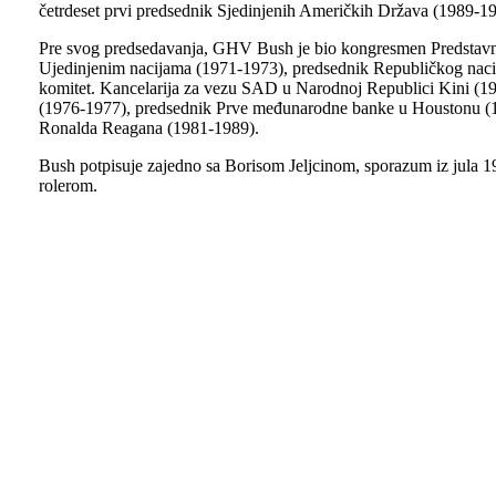
četrdeset prvi predsednik Sjedinjenih Američkih Država (1989-19
Pre svog predsedavanja, GHV Bush je bio kongresmen Predsta
Ujedinjenim nacijama (1971-1973), predsednik Republičkog naci
komitet. Kancelarija za vezu SAD u Narodnoj Republici Kini (19
(1976-1977), predsednik Prve međunarodne banke u Houstonu (19
Ronalda Reagana (1981-1989).
Bush potpisuje zajedno sa Borisom Jeljcinom, sporazum iz jula 1
rolerom.