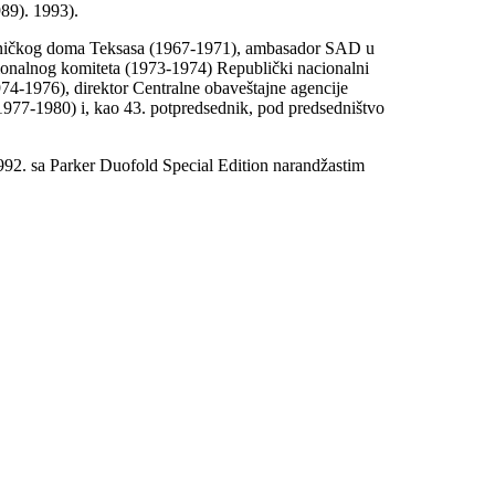
89). 1993).
vničkog doma Teksasa (1967-1971), ambasador SAD u
onalnog komiteta (1973-1974) Republički nacionalni
74-1976), direktor Centralne obaveštajne agencije
77-1980) i, kao 43. potpredsednik, pod predsedništvo
992. sa Parker Duofold Special Edition narandžastim