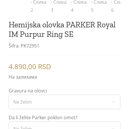
Gel olovke
Premier
Notesi
Patrone
Blog
5. generacija
Sonnet Royal
Mastila
Hemijska olovka PARKER Royal
IM Purpur Ring SE
Ingenuity Royal
Refili za Ingenuity olovke
Šifra:
PK72951
Ingenuity
Refili za hemijske olovke
Urban Royal
Refili za rolere
4.890,00
RSD
На залихама
Urban
Gravura na olovci
Im Royal

Im
Da li želite Parker poklon omot?
Jotter Royal
