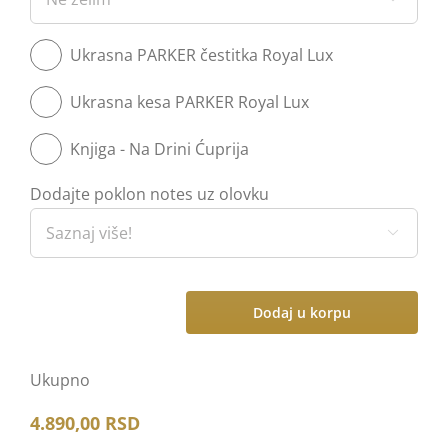
Jotter XL
Ukrasna PARKER čestitka Royal Lux
Jotter Original
Ukrasna kesa PARKER Royal Lux
Jotter
Knjiga - Na Drini Ćuprija
Vector Royal
Dodajte poklon notes uz olovku
Vector Royal XL

Dodaj u korpu
Hemijska
olovka
PARKER
Ukupno
Royal
4.890,00
RSD
IM