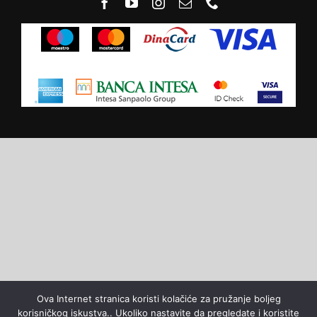
Ova Internet stranica koristi kolačiće za pružanje boljeg
korisničkog iskustva.. Ukoliko nastavite da pregledate i koristite