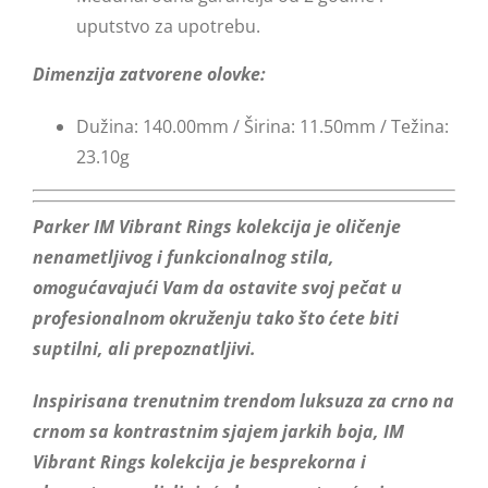
uputstvo za upotrebu.
Dimenzija zatvorene olovke:
Dužina: 140.00mm / Širina: 11.50mm / Težina:
23.10g
Parker IM Vibrant Rings kolekcija je oličenje
nenametljivog i funkcionalnog stila,
omogućavajući Vam da ostavite svoj pečat u
profesionalnom okruženju tako što ćete biti
suptilni, ali prepoznatljivi.
Inspirisana trenutnim trendom luksuza za crno na
crnom sa kontrastnim sjajem jarkih boja, IM
Vibrant Rings kolekcija je besprekorna i