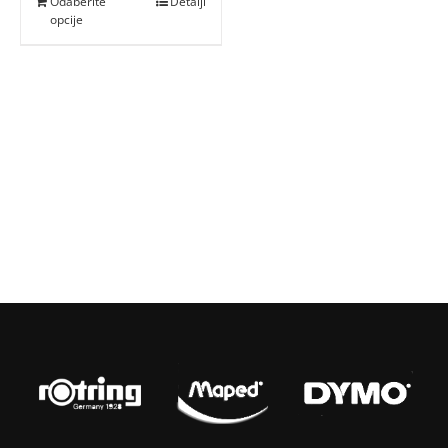
Odaberite
Detalji
opcije