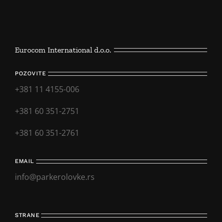
Eurocom International d.o.o.
POZOVITE
+381 11 4155-006
+381 60 351-2751
+381 60 351-2761
EMAIL
info@parkerolovke.rs
STRANE