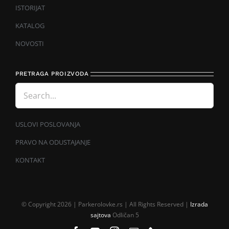
ISTORIJAT
KATALOG
NOVOSTI
PRETRAGA PROIZVODA
USLOVI POSLOVANJA
PRAVO NA ODUSTAJANJE
KONTAKT
© Copyright 2026 | Parkerolovke.rs | All Rights Reserved |
Izrada
sajtova
Odličan 5