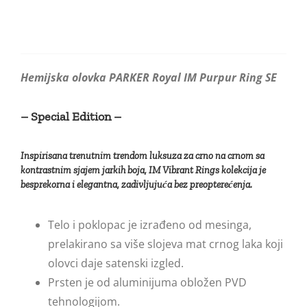
Purpur
Ring
SE
количина
Hemijska olovka PARKER Royal IM Purpur Ring SE
– Special Edition –
Inspirisana trenutnim trendom luksuza za crno na crnom sa
kontrastnim sjajem jarkih boja, IM Vibrant Rings kolekcija je
besprekorna i elegantna, zadivljujuća bez preopterećenja.
Telo i poklopac je izrađeno od mesinga,
prelakirano sa više slojeva mat crnog laka koji
olovci daje satenski izgled.
Prsten je od aluminijuma obložen PVD
tehnologijom.