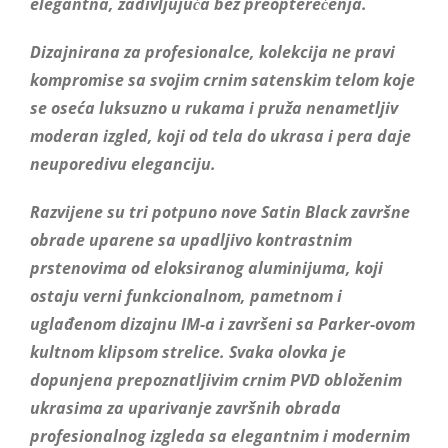
elegantna, zadivljujuća bez preopterećenja.
Dizajnirana za profesionalce, kolekcija ne pravi
kompromise sa svojim crnim satenskim telom koje
se oseća luksuzno u rukama i pruža nenametljiv
moderan izgled, koji od tela do ukrasa i pera daje
neuporedivu eleganciju.
Razvijene su tri potpuno nove Satin Black završne
obrade uparene sa upadljivo kontrastnim
prstenovima od eloksiranog aluminijuma, koji
ostaju verni funkcionalnom, pametnom i
uglađenom dizajnu IM-a i završeni sa Parker-ovom
kultnom klipsom strelice. Svaka olovka je
dopunjena prepoznatljivim crnim PVD obloženim
ukrasima za uparivanje završnih obrada
profesionalnog izgleda sa elegantnim i modernim