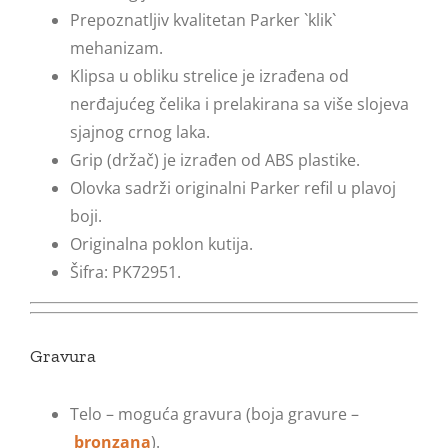
Prepoznatljiv kvalitetan Parker `klik`
mehanizam.
Klipsa u obliku strelice je izrađena od
nerđajućeg čelika i prelakirana sa više slojeva
sjajnog crnog laka.
Grip (držač) je izrađen od ABS plastike.
Olovka sadrži originalni Parker refil u plavoj
boji.
Originalna poklon kutija.
Šifra: PK72951.
Gravura
Telo – moguća gravura (boja gravure –
bronzana
).