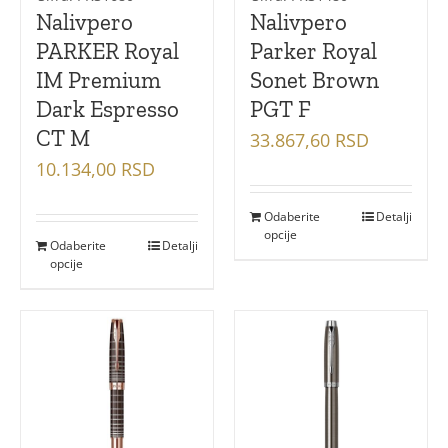
Nalivpero
Nalivpero
PARKER Royal
Parker Royal
IM Premium
Sonet Brown
Dark Espresso
PGT F
CT M
33.867,60
RSD
10.134,00
RSD
Odaberite
Detalji
opcije
Odaberite
Detalji
opcije