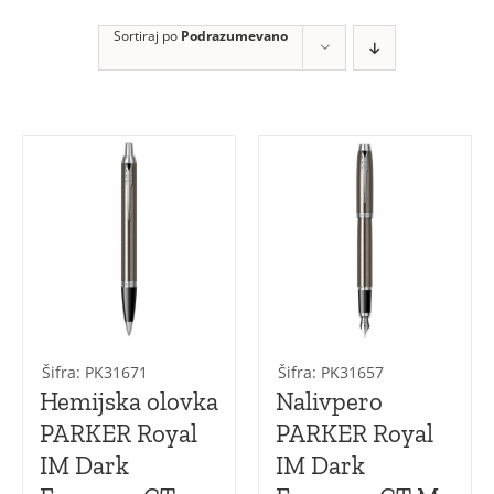
Jotter XL
Sortiraj po
Podrazumevano
Jotter Original
Jotter
Vector Royal
Vector Royal XL
Šifra: PK31671
Šifra: PK31657
Hemijska olovka
Nalivpero
PARKER Royal
PARKER Royal
IM Dark
IM Dark