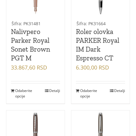
Šifra: PK31481
Šifra: PK31664
Nalivpero
Roler olovka
Parker Royal
PARKER Royal
Sonet Brown
IM Dark
PGT M
Espresso CT
33.867,60
RSD
6.300,00
RSD
Odaberite
Detalji
Odaberite
Detalji
opcije
opcije