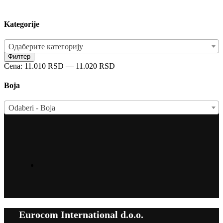
Kategorije
Одаберите категорију
Минимална
Максимална
Филтер
цена
цена
Cena:
11.010 RSD
—
11.020 RSD
Boja
Odaberi - Boja
Eurocom International d.o.o.