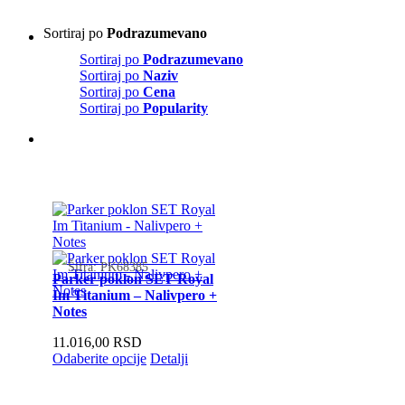
Sortiraj po
Podrazumevano
Sortiraj po
Podrazumevano
Sortiraj po
Naziv
Sortiraj po
Cena
Sortiraj po
Popularity
Šifra: PK68385
Parker poklon SET Royal
Im Titanium – Nalivpero +
Notes
11.016,00
RSD
Odaberite opcije
Detalji