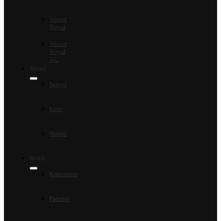
Vector
Royal
Vector
Royal
XL
Setovi
Setovi
Kese
Notesi
Refili
Konverteri
Patrone