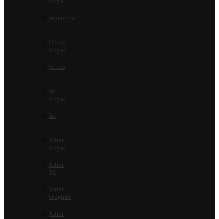
Royal
Ingenuity
Urban
Royal
Urban
Im
Royal
Im
Jotter
Royal
Jotter
XL
Jotter
Original
Jotter